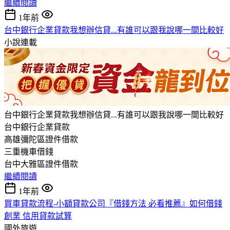
繼續閱讀
1年前
台中銀行企業貸款我想辦信貸...有誰可以跟我說哪一間比較好
小說連載
台中銀行企業貸款我想辦信貸...有誰可以跟我說哪一間比較好
台中銀行企業貸款
高雄彌陀區證件借款
三重機車借錢
台中大雅區證件借款
繼續閱讀
1年前
買車貸款流程-小額貸款公司『借錢方法 必看推薦』如何借錢
創業 信用貸款試算
國外旅遊