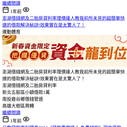
繼續閱讀
1年前
澎湖借錢網及二胎房貸利率理債達人教我前所未見的超簡單快
速的借款解決秘訣!效果實在是太驚人了！
運動體育
澎湖借錢網及二胎房貸利率理債達人教我前所未見的超簡單快
速的借款解決秘訣!效果實在是太驚人了！
澎湖借錢網及二胎房貸利率
新北五股區小額借款1萬
南投鹿谷鄉借錢管道
高雄大樹區周轉
繼續閱讀
1年前