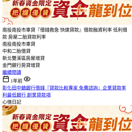
南投南投市車貸『借錢救急 快速貸款』借款融資利率 低利借
款 房屋二胎貸款利率
南投南投市車貸
中和二胎借貸
新北雙溪區房屋增貸
金門銀行房貸增貸
繼續閱讀
1年前
彰化田中鎮銀行借錢『貸款比較專家 免費諮詢』企業貸款率
利最低銀行 創業貸款項
心情日記