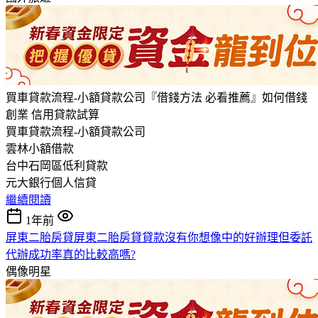
買車貸款流程-小額貸款公司『借錢方法 必看推薦』如何借錢
創業 信用貸款試算
買車貸款流程-小額貸款公司
雲林小額借款
台中石岡區低利貸款
元大銀行個人信貸
繼續閱讀
1年前
屏東二胎房貸屏東二胎房貸貸款沒有你想像中的好辦理但委託
代辦成功率真的比較高嗎?
偶像明星