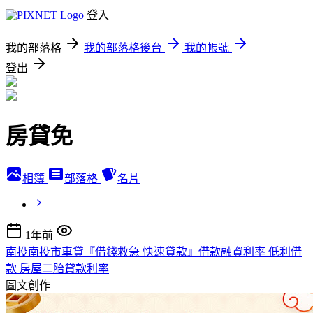
登入
我的部落格
我的部落格後台
我的帳號
登出
房貸免
相簿
部落格
名片
1年前
南投南投市車貸『借錢救急 快速貸款』借款融資利率 低利借
款 房屋二胎貸款利率
圖文創作